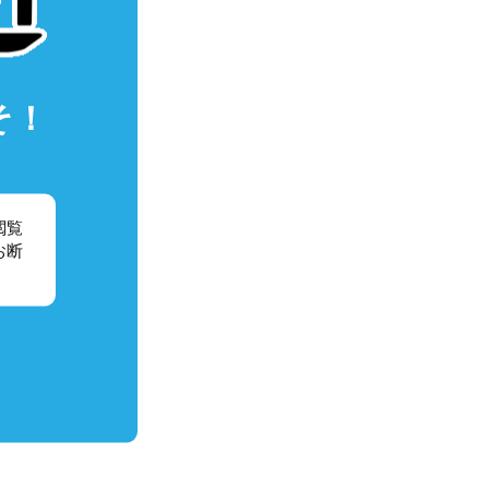
そ！
閲覧
お断