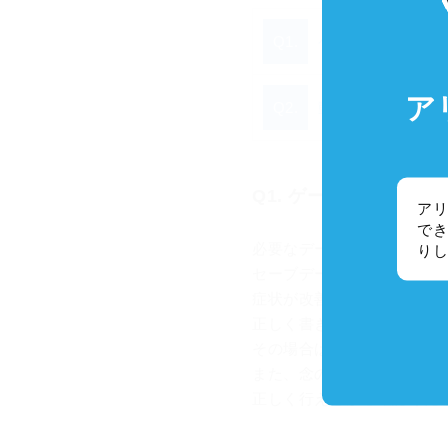
Q1.
ゲームが途中で終
ア
Q2.
動作が不安定
Q1. ゲームが途中で
アリ
でき
必要なデータが正しくイン
り
セーブデータを待避後、再
症状が改善されない場合は
正しく書き込めていない可
その場合は、CD-ROMか
また、念の為、スキャンデ
正しく行えるかご確認くだ