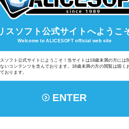
了したり"〜の参照に失敗しました"エラーが発生する
リスソフト公式サイト
へようこ
Welcome to ALICESOFT official web site
終了したり"〜の参照に失敗しました"エラーが発生する
スソフト公式サイトにようこそ！当サイトは18歳未満の方には
ないコンテンツを含んでおります。18歳未満の方の閲覧は固く
ストール出来ていないようです。
しております。
インストールしてみてください。
、インストールの際にデータの一部が
能性が高いです。
ENTER
ら手動コピーをおためしください。
ィスクやデフラグで、ハードディスクへの書き込みが
さい。