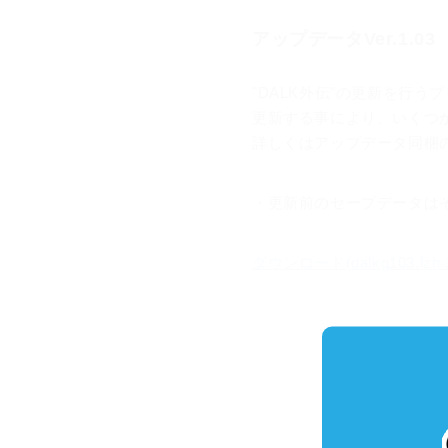
アップデータVer.1.03
"DALK外伝"の更新を行う
更新する事により、いくつ
詳しくはアップデータ同梱
・更新前のセーブデータは
ダウンロード(dalkg103.lzh 
D