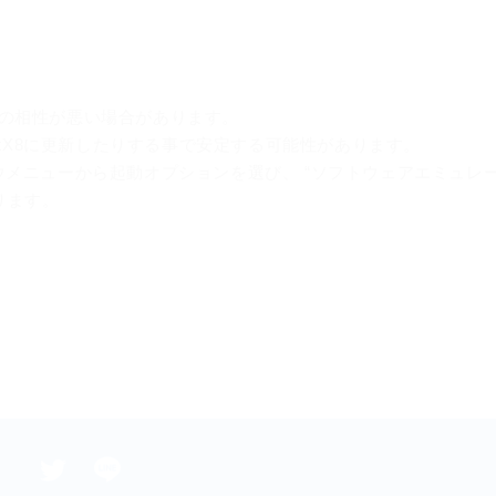
tXの相性が悪い場合があります。
irectX8に更新したりする事で安定する可能性があります。
ンドウメニューから起動オプションを選び、 “ソフトウェアエミュレ
ります。
N