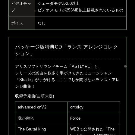
ビデオチッ
シェーダモデル2.0以上
プ
ビデオメモリが256MB以上搭載されているもの
ボイス
なし
パッケージ版特典CD「ランス アレンジコレク
ション」
アリスソフトサウンドチーム「ASTLYRE」と、
シリーズの楽曲を数多く手がけてきたミュージシャン
「Shade」が手がける、ここでしか聞けないランス・アレ
ンジ曲集！
収録予定曲(曲順未定)
advanced onV2
ontolgy
我が栄光
Force
The Brutal king
WEBで公開された「The