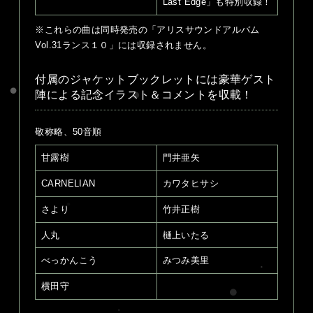
Last Edge」も特別収録！
※これらの曲は同時発売の「アリスサウンドアルバム
Vol.31ランス１０」には収録されません。
付属のジャケットブックレットには豪華ゲスト
陣による記念イラスト＆コメントを収載！
敬称略、50音順
甘露樹
門井亜矢
CARNELIAN
カワタヒサシ
さより
竹井正樹
人丸
樋上いたる
べっかんこう
みつみ美里
横田守