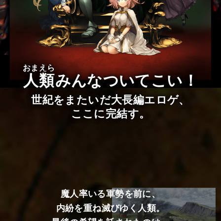
おまえら
人類
みんなついてこい！
世紀をまたいだ大長編エロゲ、
ここに完結す。
魔人率いる軍勢を前に、
内紛を重ね滅びゆく人類。