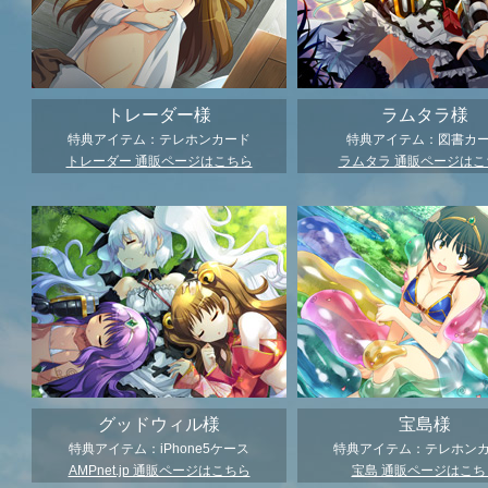
トレーダー様
ラムタラ様
特典アイテム：テレホンカード
特典アイテム：図書カ
トレーダー 通販ページはこちら
ラムタラ 通販ページはこ
グッドウィル様
宝島様
特典アイテム：iPhone5ケース
特典アイテム：テレホン
AMPnet.jp 通販ページはこちら
宝島 通販ページはこち