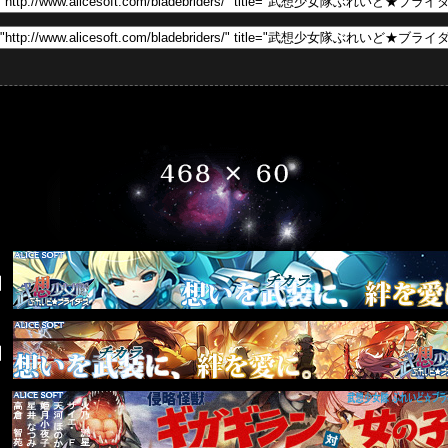
】
】
】