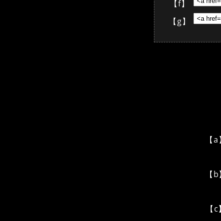
【f】
【g】
【a
【b
【c