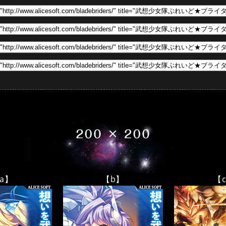
a】
【b】
【