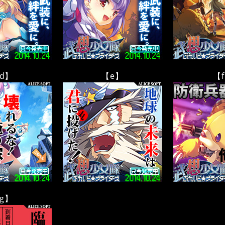
d】
【e】
【
g】