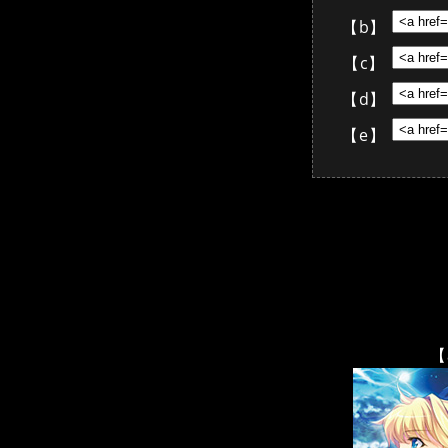
【b】
【c】
【d】
【e】
【