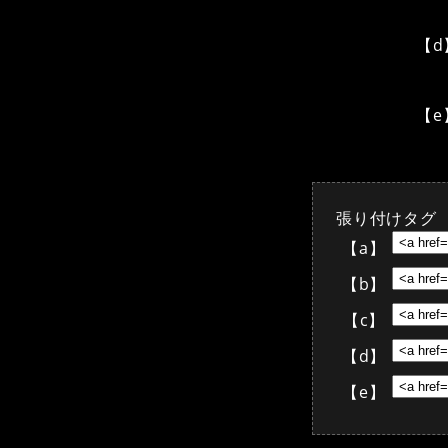
【d
【e
張り付けタグ
【a】
【b】
【c】
【d】
【e】