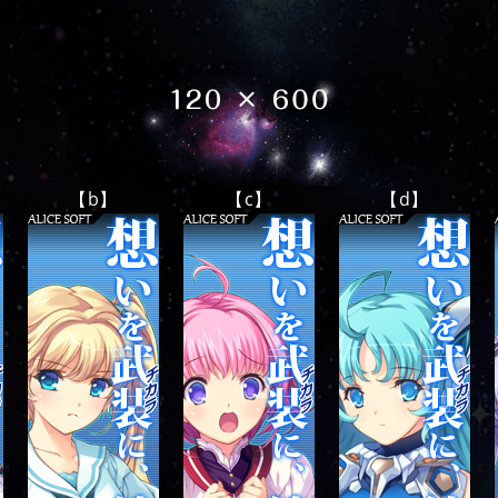
【b】
【c】
【d】