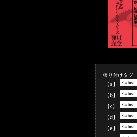
張り付けタグ
【a】
【b】
【c】
【d】
【e】