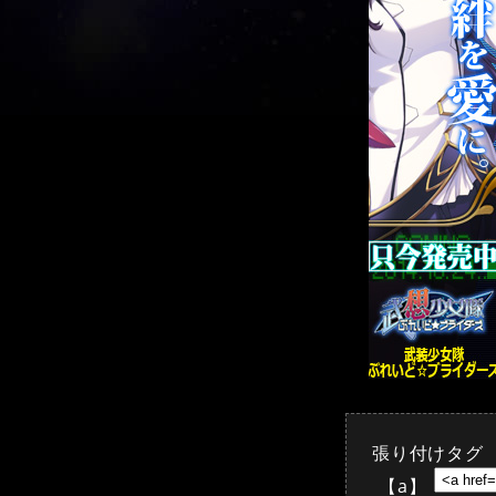
張り付けタグ
【a】