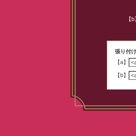
【b
張り付
【a】
【b】