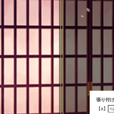
張り付
【a】