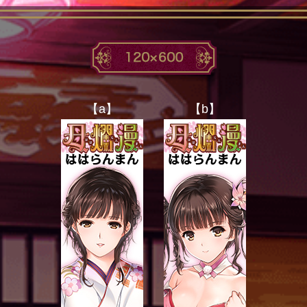
【a】
【b】