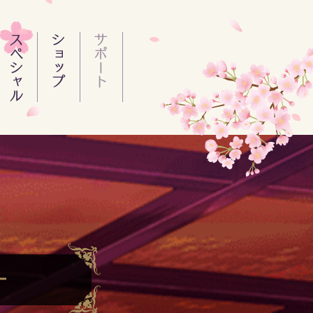
DL販売
ー