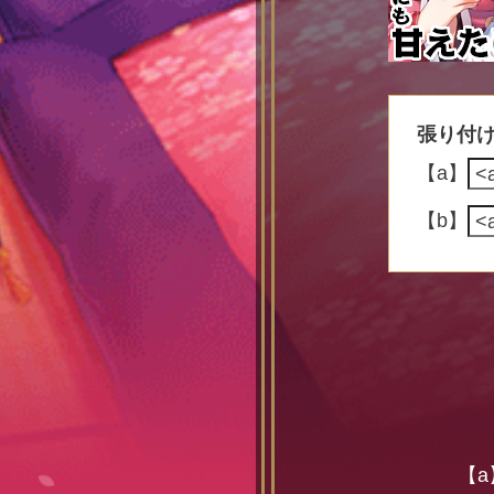
張り付
【a】
【b】
【a