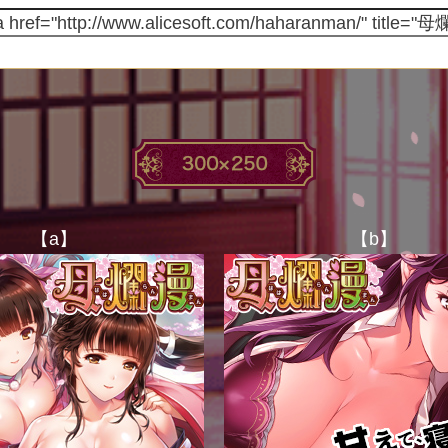
【a】
【b】