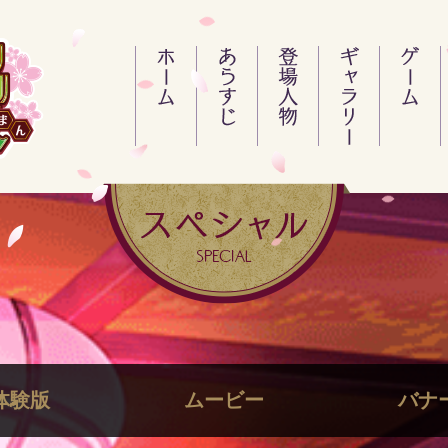
体験版
ムービー
バナ