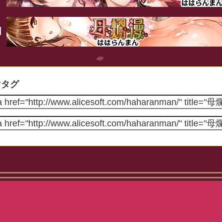
】
けタグ