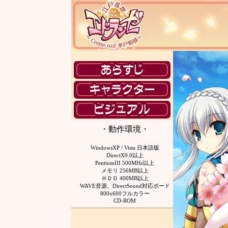
・動作環境・
WindowsXP / Vista 日本語版
DirectX9.0以上
PentiumIII 500MHz以上
メモリ 256MB以上
ＨＤＤ 400MB以上
WAVE音源、DirectSound対応ボード
800x600フルカラー
CD-ROM